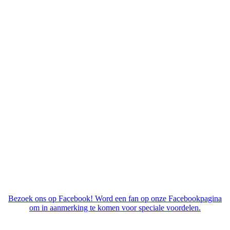
Bezoek ons op Facebook! Word een fan op onze Facebookpagina
om in aanmerking te komen voor speciale voordelen.