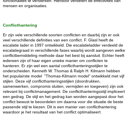
functionaliteit te versterken. Hierdoor verbetert de effectiviteit van
mensen en organisaties.
Conflicthantering
Er zijn vele verschillende soorten conflicten en daarbij zijn er ook
veel verschillende definities van een conflict. F. Glasl heeft de
escalatie lader in 1997 ontwikkeld. Die escalatieladder verdeeld de
escalatiegraad in verschillende fases waarbij wordt aangeven welke
conflictbemiddeling methode daar het best bij aansluit.
Echter heeft
iedereen zijn of haar eigen unieke manier om conflicten te
hanteren. Er zijn wel een aantal conflicthanteringsstijlen te
onderscheiden. Kenneth W. Thomas & Ralph H. Kilmann hebben
het populairste model "Thomas-Kilmann model" ontwikkeld met vijf
stijlen. Deze vijf conflicthanteringsstijlen (doordrukken,
samenwerken, compromis sluiten, vermijden en toegeven) zijn ook
relevant bij conflictmanagement. De conflicthanteringsstijl impliceert
een gedrag. De stijl en het gedrag kan worden aangepast door het
conflict bewust te beoordelen om daarna voor die situatie de beste
passende stijl te kiezen. Dit is een manier van conflicthantering
waardoor je het resultaat van het conflict optimaliseert.