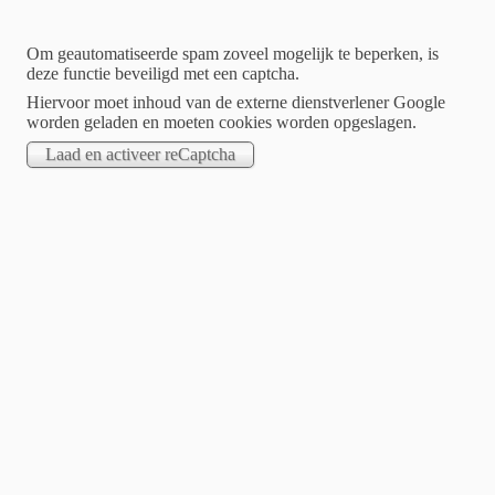
Kom er samen uit
Om geautomatiseerde spam zoveel mogelijk te beperken, is
deze functie beveiligd met een captcha.
met Fraaije
Hiervoor moet inhoud van de externe dienstverlener Google
worden geladen en moeten cookies worden opgeslagen.
diensten
Conflictmanagement en mediation
Fraaije diensten